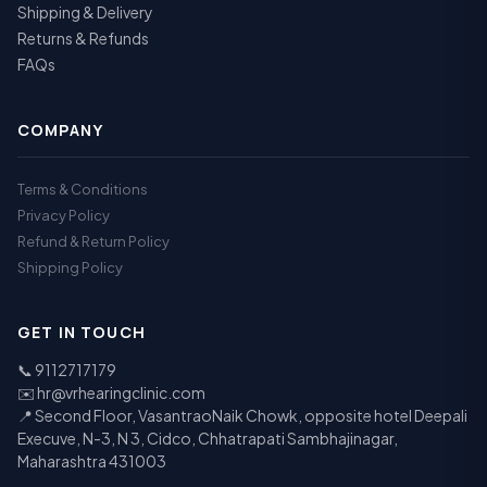
Shipping & Delivery
Returns & Refunds
FAQs
COMPANY
Terms & Conditions
Privacy Policy
Refund & Return Policy
Shipping Policy
GET IN TOUCH
📞
9112717179
✉️
hr@vrhearingclinic.com
📍 Second Floor, VasantraoNaik Chowk, opposite hotel Deepali
Execuve, N-3, N 3, Cidco, Chhatrapati Sambhajinagar,
Maharashtra 431003