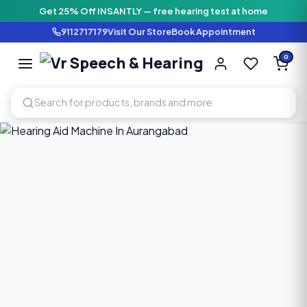
Get 25% Off INSANTLY — free hearing test at home
9112717179
Visit Our Store
Book Appointment
Vr Speech & H
0
SPEECH AND HEARING AI