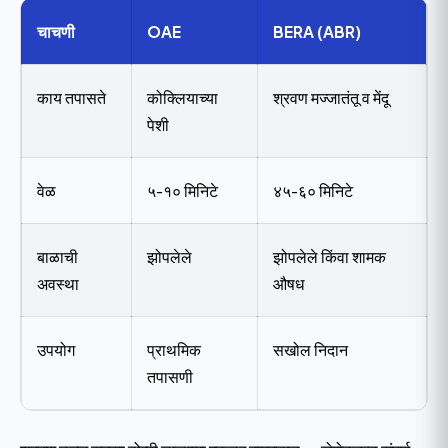
चाचणी
OAE
BERA (ABR)
काय तपासते
कोक्लियाच्या
श्रवण मज्जातंतू व मेंदू
पेशी
वेळ
५-१० मिनिटे
४५-६० मिनिटे
बाळाची
झोपलेले
झोपलेले किंवा शामक
अवस्था
औषध
उपयोग
प्राथमिक
सखोल निदान
तपासणी