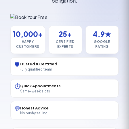
obligation.
10,000+
25+
4.9★
HAPPY
CERTIFIED
GOOGLE
CUSTOMERS
EXPERTS
RATING
🛡️
Trusted & Certified
Fully qualified team
⏱️
Quick Appointments
Same-week slots
💬
Honest Advice
No pushy selling