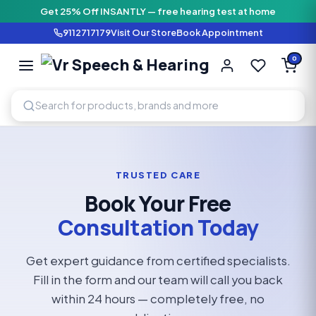
Get 25% Off INSANTLY — free hearing test at home
9112717179
Visit Our Store
Book Appointment
Vr Speech & H
0
SPEECH AND HEARING AI
TRUSTED CARE
Book Your Free
Consultation Today
Get expert guidance from certified specialists.
Fill in the form and our team will call you back
within 24 hours — completely free, no